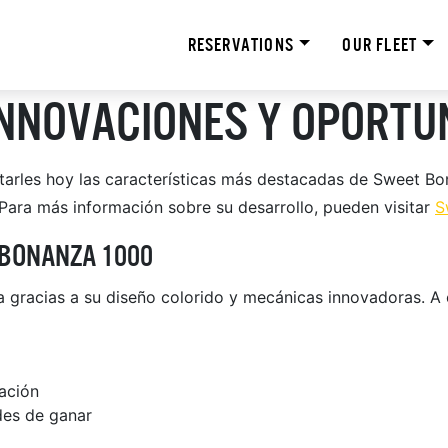
RESERVATIONS
OUR FLEET
nnovaciones y Oportun
tarles hoy las características más destacadas de Sweet 
Para más información sobre su desarrollo, pueden visitar
S
 Bonanza 1000
gracias a su diseño colorido y mecánicas innovadoras. A co
ación
des de ganar