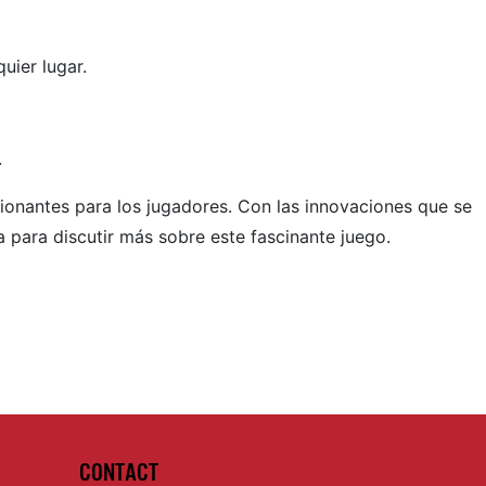
uier lugar.
.
onantes para los jugadores. Con las innovaciones que se
a para discutir más sobre este fascinante juego.
CONTACT