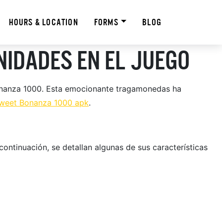
HOURS & LOCATION
FORMS
Blog
idades en el Juego
Bonanza 1000. Esta emocionante tragamonedas ha
weet Bonanza 1000 apk
.
ntinuación, se detallan algunas de sus características