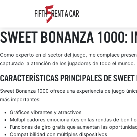
Sweet Bonanza 1000: I
Como experto en el sector del juego, me complace presen
capturado la atención de los jugadores de todo el mundo. 
Características Principales de Sweet
Sweet Bonanza 1000 ofrece una experiencia de juego única 
más importantes:
Gráficos vibrantes y atractivos
Multiplicadores emocionantes en las rondas de bonific
Funciones de giro gratis que aumentan las oportunida
Compatibilidad con múltiples dispositivos